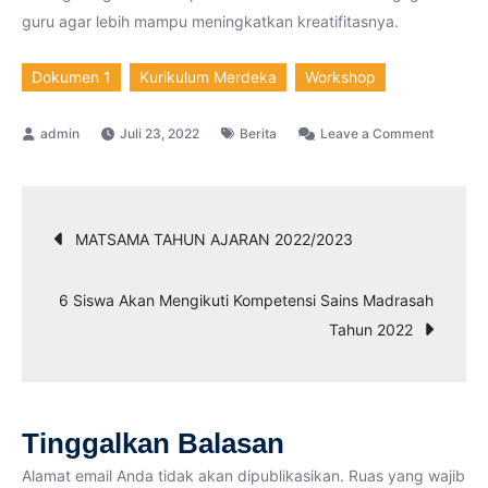
guru agar lebih mampu meningkatkan kreatifitasnya.
Dokumen 1
Kurikulum Merdeka
Workshop
on
Juli 23, 2022
Berita
Leave a Comment
Worksho
Penyusu
Dokume
Navigasi
MATSAMA TAHUN AJARAN 2022/2023
1
KTSP
pos
6 Siswa Akan Mengikuti Kompetensi Sains Madrasah
dan
Tahun 2022
Implemen
Kurikul
Merdek
Tinggalkan Balasan
Alamat email Anda tidak akan dipublikasikan.
Ruas yang wajib