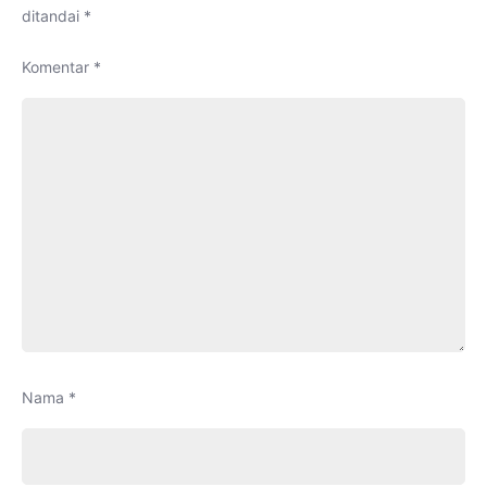
ditandai
*
Komentar
*
Nama
*