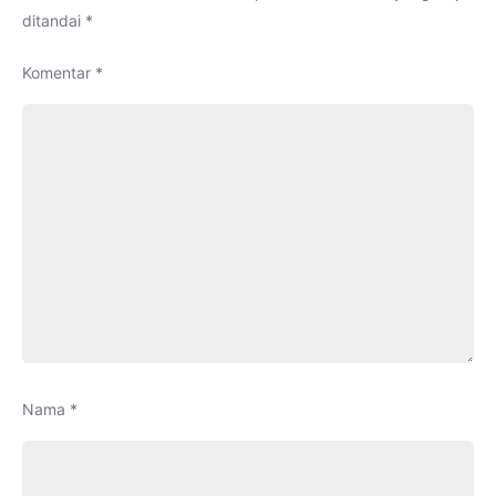
ditandai
*
Komentar
*
Nama
*