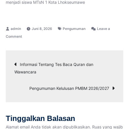
menjadi siswa MTsN 1 Kota Lhokseumawe
Juni 8, 2026
Pengumuman
Leave a
on
Comment
Petunjuk
Pengiriman
Dokumen
Navigasi
Informasi Tentang Tes Baca Quran dan
Siswa
Wawancara
pos
Pengumuman Kelulusan PMBM 2026/2027
Tinggalkan Balasan
Alamat email Anda tidak akan dipublikasikan.
Ruas yang wajib