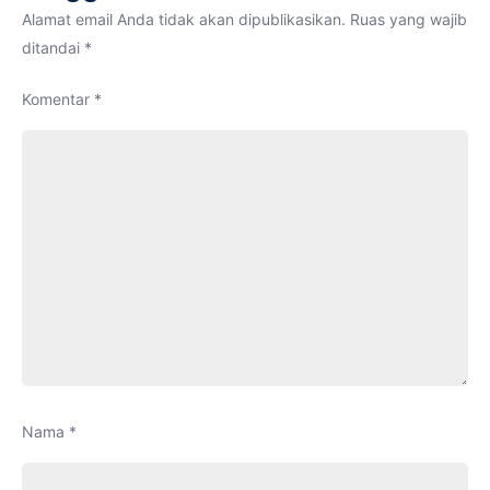
MTsN
Alamat email Anda tidak akan dipublikasikan.
Ruas yang wajib
1
ditandai
*
Kota
Komentar
*
Lhoks
Nama
*