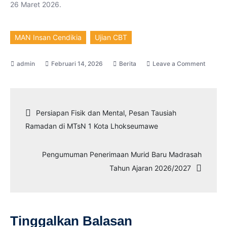
26 Maret 2026.
MAN Insan Cendikia
Ujian CBT
on
Februari 14, 2026
Berita
Leave a Comment
39
Peserta
Ikuti
Navigasi
Persiapan Fisik dan Mental, Pesan Tausiah
Ujian
Ramadan di MTsN 1 Kota Lhokseumawe
CBT
pos
SNMB
Pengumuman Penerimaan Murid Baru Madrasah
MAN
Tahun Ajaran 2026/2027
Insan
Cendek
di
Titik
Tinggalkan Balasan
Lokasi