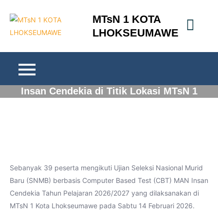
Skip
MTsN 1 KOTA
to
LHOKSEUMAWE
content
39 Peserta Ikuti Ujian CBT SNMB MAN
Insan Cendekia di Titik Lokasi MTsN 1
Kota Lhokseumawe
Sebanyak 39 peserta mengikuti Ujian Seleksi Nasional Murid
Baru (SNMB) berbasis Computer Based Test (CBT) MAN Insan
Cendekia Tahun Pelajaran 2026/2027 yang dilaksanakan di
MTsN 1 Kota Lhokseumawe pada Sabtu 14 Februari 2026.