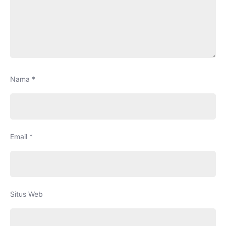
Nama
*
Email
*
Situs Web