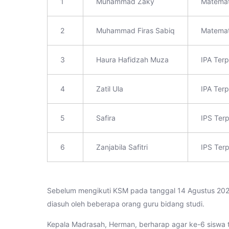
1
Muhammad Zaky
Matemati
2
Muhammad Firas Sabiq
Matemati
3
Haura Hafidzah Muza
IPA Terp
4
Zatil Ula
IPA Terp
5
Safira
IPS Terp
6
Zanjabila Safitri
IPS Terp
Sebelum mengikuti KSM pada tanggal 14 Agustus 2022
diasuh oleh beberapa orang guru bidang studi.
Kepala Madrasah, Herman, berharap agar ke-6 sisw