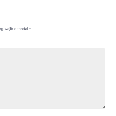
Sains
Madrasah
Tahun
2022
g wajib ditandai
*