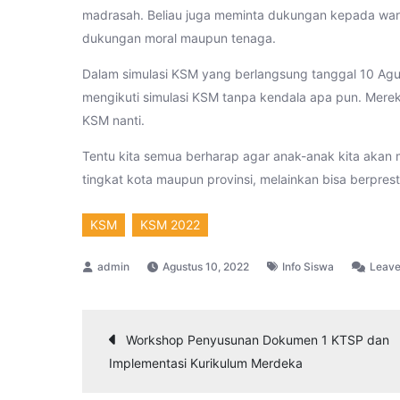
madrasah. Beliau juga meminta dukungan kepada war
dukungan moral maupun tenaga.
Dalam simulasi KSM yang berlangsung tanggal 10 Agust
mengikuti simulasi KSM tanpa kendala apa pun. Mereka
KSM nanti.
Tentu kita semua berharap agar anak-anak kita akan 
tingkat kota maupun provinsi, melainkan bisa berpresta
KSM
KSM 2022
Agustus 10, 2022
Info Siswa
Leav
Navigasi
Workshop Penyusunan Dokumen 1 KTSP dan
Implementasi Kurikulum Merdeka
pos