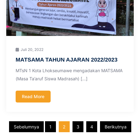
Juli 20, 2022
MATSAMA TAHUN AJARAN 2022/2023
MTsN 1 Kota Lhokseumawe mengadakan MATSAMA
(Masa Ta’aruf Siswa Madrasah) […]
Read More
Paginasi
Sebelumnya
1
2
3
4
Berikutnya