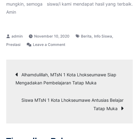
mungkin, semoga siswa/i kami mendapat hasil yang terbaik.
Amin
,
,
November 10, 2020
Berita
Info Siswa
on
Prestasi
Leave a Comment
SISWA
MTsN
1
Navigasi
Alhamdulillah, MTsN 1 Kota Lhokseumawe Siap
KOTA
Mengadakan Pembelajaran Tatap Muka
LHOKSEUMAWE
pos
SIAP
Siswa MTsN 1 Kota Lhokseumawe Antusias Belajar
BERSAING
Tatap Muka
DI
AJANG
KOMPETISI
SAINS