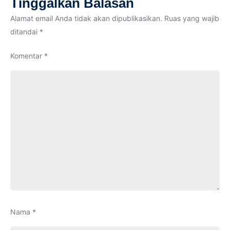
Tinggalkan Balasan
MADRASAH
ONLINE
Alamat email Anda tidak akan dipublikasikan.
Ruas yang wajib
(KSMO)
ditandai
*
2020
Komentar
*
Nama
*