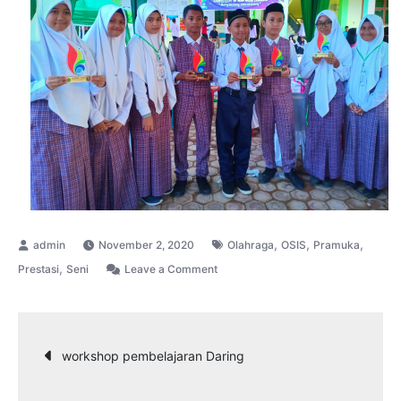
,
,
,
November 2, 2020
Olahraga
OSIS
Pramuka
,
on
Prestasi
Seni
Leave a Comment
MTsN
1
kota
Navigasi
workshop pembelajaran Daring
Lhokseumawe
sapu