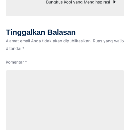
pos
Bungkus Kopi yang Menginspirasi
Bersih
di
kejuaraan
COMIC
Tinggalkan Balasan
2018
di
Alamat email Anda tidak akan dipublikasikan.
Ruas yang wajib
Aceh
ditandai
*
Timur
Komentar
*