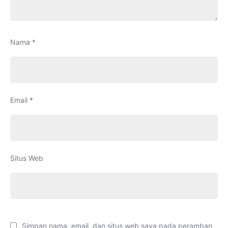
Nama
*
Email
*
Situs Web
Simpan nama, email, dan situs web saya pada peramban