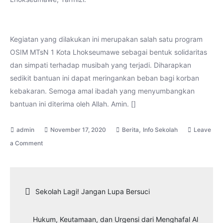
Kegiatan yang dilakukan ini merupakan salah satu program
OSIM MTsN 1 Kota Lhokseumawe sebagai bentuk solidaritas
dan simpati terhadap musibah yang terjadi. Diharapkan
sedikit bantuan ini dapat meringankan beban bagi korban
kebakaran. Semoga amal ibadah yang menyumbangkan
bantuan ini diterima oleh Allah. Amin. []
,
November 17, 2020
Berita
Info Sekolah
Leave
on
a Comment
Solidaritas
MTsN
1
Navigasi
Sekolah Lagi! Jangan Lupa Bersuci
Kota
Lhokseumawe
pos
Hukum, Keutamaan, dan Urgensi dari Menghafal Al
untuk