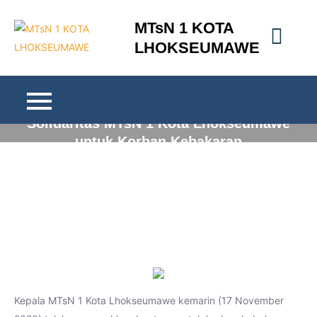
Skip
MTsN 1 KOTA
to
LHOKSEUMAWE
content
Solidaritas MTsN 1 Kota Lhokseumawe
untuk Korban Kebakaran
Kepala MTsN 1 Kota Lhokseumawe kemarin (17 November