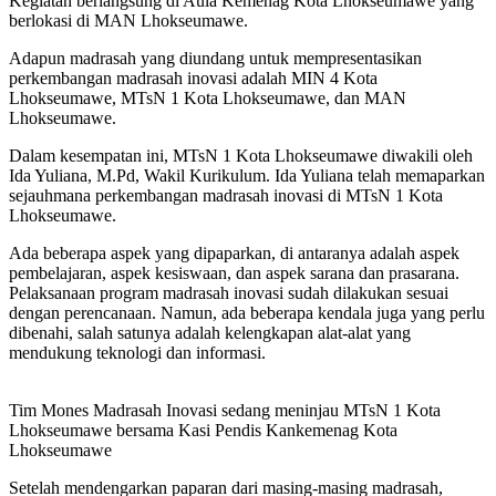
Kegiatan berlangsung di Aula Kemenag Kota Lhokseumawe yang
berlokasi di MAN Lhokseumawe.
Adapun madrasah yang diundang untuk mempresentasikan
perkembangan madrasah inovasi adalah MIN 4 Kota
Lhokseumawe, MTsN 1 Kota Lhokseumawe, dan MAN
Lhokseumawe.
Dalam kesempatan ini, MTsN 1 Kota Lhokseumawe diwakili oleh
Ida Yuliana, M.Pd, Wakil Kurikulum. Ida Yuliana telah memaparkan
sejauhmana perkembangan madrasah inovasi di MTsN 1 Kota
Lhokseumawe.
Ada beberapa aspek yang dipaparkan, di antaranya adalah aspek
pembelajaran, aspek kesiswaan, dan aspek sarana dan prasarana.
Pelaksanaan program madrasah inovasi sudah dilakukan sesuai
dengan perencanaan. Namun, ada beberapa kendala juga yang perlu
dibenahi, salah satunya adalah kelengkapan alat-alat yang
mendukung teknologi dan informasi.
Tim Mones Madrasah Inovasi sedang meninjau MTsN 1 Kota
Lhokseumawe bersama Kasi Pendis Kankemenag Kota
Lhokseumawe
Setelah mendengarkan paparan dari masing-masing madrasah,