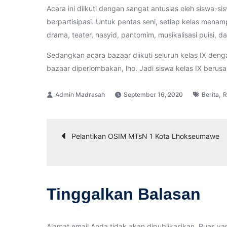
Acara ini diikuti dengan sangat antusias oleh siswa-sis
berpartisipasi. Untuk pentas seni, setiap kelas men
drama, teater, nasyid, pantomim, musikalisasi puisi, d
Sedangkan acara bazaar diikuti seluruh kelas IX d
bazaar diperlombakan, lho. Jadi siswa kelas IX ber
,
September 16, 2020
Berita
R
Navigasi
Pelantikan OSIM MTsN 1 Kota Lhokseumawe
pos
Tinggalkan Balasan
Alamat email Anda tidak akan dipublikasikan.
Ruas yan