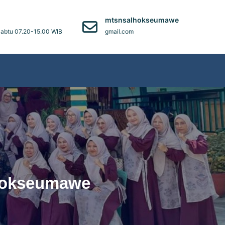
)
mtsnsalhokseumawe
abtu 07.20-15.00 WIB
gmail.com
Lhokseumawe