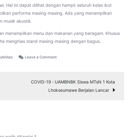
wi. Hal ini dapat dilihat dengan hampir seluruh kelas ikut
ampilkan performa masing-masing. Ada yang menampilkan
an musik akustik.
engan menampilkan menu dan makanan yang beragam. Khusus
usaha menghias stand masing-masing dengan bagus.
on
utinitas
Leave a Comment
Pentas
Seni
dan
COVID-19 : UAMBNBK Siswa MTsN 1 Kota
Bazaar
Lhokseumawe Berjalan Lancar
MTsN
1
Kota
Lhokseumawe
g wajib ditandai
*