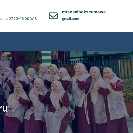
)
mtsnsalhokseumawe
abtu 07.20-15.00 WIB
gmail.com
ru