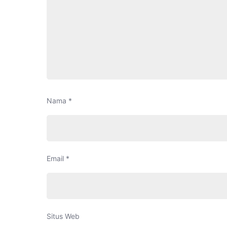
Nama
*
Email
*
Situs Web