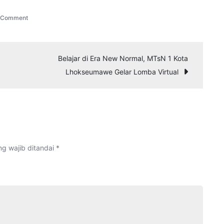
on
a Comment
Pengenalan
Website
untuk
Belajar di Era New Normal, MTsN 1 Kota
Guru
Lhokseumawe Gelar Lomba Virtual
g wajib ditandai
*