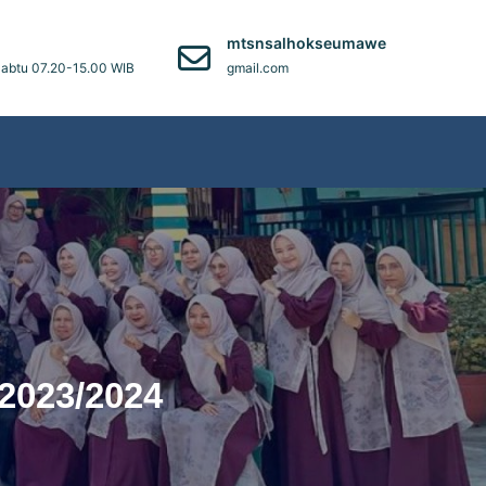
)
mtsnsalhokseumawe
abtu 07.20-15.00 WIB
gmail.com
 2023/2024