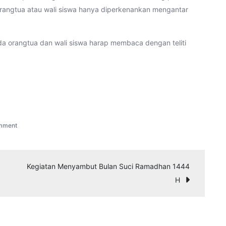
Orangtua atau wali siswa hanya diperkenankan mengantar
a orangtua dan wali siswa harap membaca dengan teliti
on
mment
Pembagian
Sesi
Ujian
Kegiatan Menyambut Bulan Suci Ramadhan 1444
Tes
H
Tulis
PPDB
2023/2024