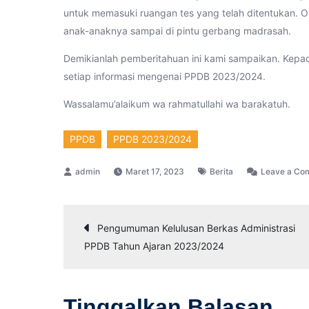
untuk memasuki ruangan tes yang telah ditentukan. 
anak-anaknya sampai di pintu gerbang madrasah.
Demikianlah pemberitahuan ini kami sampaikan. Kepad
setiap informasi mengenai PPDB 2023/2024.
Wassalamu’alaikum wa rahmatullahi wa barakatuh.
PPDB
PPDB 2023/2024
Maret 17, 2023
Berita
Leave a Co
Navigasi
Pengumuman Kelulusan Berkas Administrasi
PPDB Tahun Ajaran 2023/2024
pos
Tinggalkan Balasan