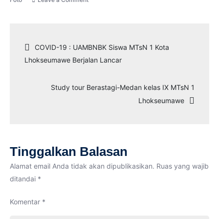
MTsN
1
Lhokseumawe
Navigasi
COVID-19 : UAMBNBK Siswa MTsN 1 Kota
telah
Lhokseumawe Berjalan Lancar
selesai
pos
mengadakan
Study tour Berastagi-Medan kelas IX MTsN 1
acara
Lhokseumawe
Reuni
Akbar
Tinggalkan Balasan
Alamat email Anda tidak akan dipublikasikan.
Ruas yang wajib
ditandai
*
Komentar
*