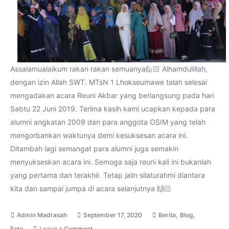
Assalamualaikum rakan rakan semuanya🙋🏻 Alhamdulillah,
dengan izin Allah SWT. MTsN 1 Lhokseumawe telah selesai
mengadakan acara Reuni Akbar yang berlangsung pada hari
Sabtu 22 Juni 2019. Terima kasih kami ucapkan kepada para
alumni angkatan 2009 dan para anggota OSIM yang telah
mengorbankan waktunya demi kesuksesan acara ini.
Ditambah lagi semangat para alumni juga semakin
menyukseskan acara ini. Semoga saja reuni kali ini bukanlah
yang pertama dan terakhir. Tetap jalin silaturahmi diantara
kita dan sampai jumpa di acara selanjutnya 🙌🏻
,
,
September 17, 2020
Berita
Blog
on
Foto
Leave a Comment