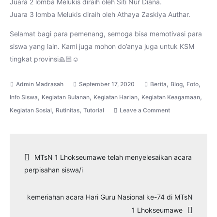
Juara 2 lomba Melukis diraih oleh Siti Nur Diana.
Juara 3 lomba Melukis diraih oleh Athaya Zaskiya Authar.
Selamat bagi para pemenang, semoga bisa memotivasi para
siswa yang lain. Kami juga mohon do’anya juga untuk KSM
tingkat provinsi🙏🏻☺
,
,
,
September 17, 2020
Berita
Blog
Foto
,
,
,
,
Info Siswa
Kegiatan Bulanan
Kegiatan Harian
Kegiatan Keagamaan
,
,
on
Kegiatan Sosial
Rutinitas
Tutorial
Leave a Comment
MTsN
1
Lhokseumawe
Navigasi
MTsN 1 Lhokseumawe telah menyelesaikan acara
telah
perpisahan siswa/i
berhasil
pos
mendapatkan
kemeriahan acara Hari Guru Nasional ke-74 di MTsN
juara
1 Lhokseumawe
pada