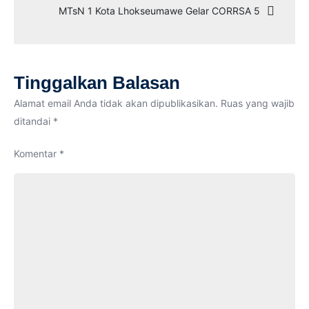
MTsN 1 Kota Lhokseumawe Gelar CORRSA 5
Gemilan
Sebagai
Juara
Umum
Tinggalkan Balasan
RAMPO
FEST
Alamat email Anda tidak akan dipublikasikan.
Ruas yang wajib
2024
ditandai
*
Komentar
*