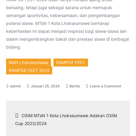
bersaing, tetapi juga sebagai sarana untuk memupuk
semangat sportivitas, kebersamaan, dan pengembangan
potensi siswa. MTsN 1 Kota Lhokseumawe berharap
keberhasilan ini dapat menjadi inspirasi bagi siswa-siswa lain
dalam mengembangkan bakat dan prestasi siswa di berbagai
bidang.
MAN Lhokseumawe
RAMPOE FEST
RAMPOE FEST 2024
on
Januari 25, 2024
Berita
Leave a Comment
MTsN
1
Kota
Navigasi
OSIM MTsN 1 Kota Lhokseumawe Adakan OSIM
Lhokse
Cup 2023/2024
Raih
pos
Prestasi