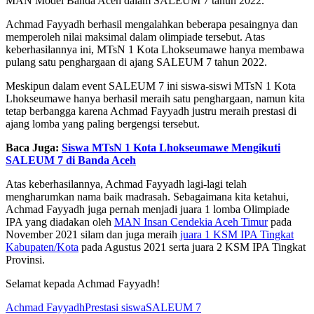
MAN Model Banda Aceh dalam SALEUM 7 tahun 2022.
Achmad Fayyadh berhasil mengalahkan beberapa pesaingnya dan
memperoleh nilai maksimal dalam olimpiade tersebut. Atas
keberhasilannya ini, MTsN 1 Kota Lhokseumawe hanya membawa
pulang satu penghargaan di ajang SALEUM 7 tahun 2022.
Meskipun dalam event SALEUM 7 ini siswa-siswi MTsN 1 Kota
Lhokseumawe hanya berhasil meraih satu penghargaan, namun kita
tetap berbangga karena Achmad Fayyadh justru meraih prestasi di
ajang lomba yang paling bergengsi tersebut.
Baca Juga:
Siswa MTsN 1 Kota Lhokseumawe Mengikuti
SALEUM 7 di Banda Aceh
Atas keberhasilannya, Achmad Fayyadh lagi-lagi telah
mengharumkan nama baik madrasah. Sebagaimana kita ketahui,
Achmad Fayyadh juga pernah menjadi juara 1 lomba Olimpiade
IPA yang diadakan oleh
MAN Insan Cendekia Aceh Timur
pada
November 2021 silam dan juga meraih
juara 1 KSM IPA Tingkat
Kabupaten/Kota
pada Agustus 2021 serta juara 2 KSM IPA Tingkat
Provinsi.
Selamat kepada Achmad Fayyadh!
Achmad Fayyadh
Prestasi siswa
SALEUM 7