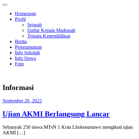
Homepage
Profil
Sejarah
Daftar Kepala Madrasah
Tenaga Kependidikan
Berita
Pengumuman
Info Sekolah
Info Siswa
Foto
Informasi
September 26, 2022
Ujian AKMI Berlangsung Lancar
Sebanyak 250 siswa MTsN 1 Kota Lhokseumawe mengikuti ujian
AKMI […]