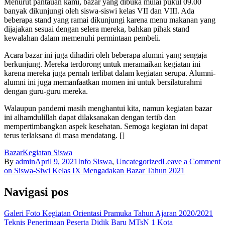
Menurut pantauan kami, bazar yang dibuka mulai pukul 09.00
banyak dikunjungi oleh siswa-siswi kelas VII dan VIII. Ada
beberapa stand yang ramai dikunjungi karena menu makanan yang
dijajakan sesuai dengan selera mereka, bahkan pihak stand
kewalahan dalam memenuhi permintaan pembeli.
Acara bazar ini juga dihadiri oleh beberapa alumni yang sengaja
berkunjung. Mereka terdorong untuk meramaikan kegiatan ini
karena mereka juga pernah terlibat dalam kegiatan serupa. Alumni-
alumni ini juga memanfaatkan momen ini untuk bersilaturahmi
dengan guru-guru mereka.
Walaupun pandemi masih menghantui kita, namun kegiatan bazar
ini alhamdulillah dapat dilaksanakan dengan tertib dan
mempertimbangkan aspek kesehatan. Semoga kegiatan ini dapat
terus terlaksana di masa mendatang. []
Bazar
Kegiatan Siswa
By
admin
April 9, 2021
Info Siswa
,
Uncategorized
Leave a Comment
on Siswa-Siwi Kelas IX Mengadakan Bazar Tahun 2021
Navigasi pos
Galeri Foto Kegiatan Orientasi Pramuka Tahun Ajaran 2020/2021
Teknis Penerimaan Peserta Didik Baru MTsN 1 Kota