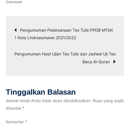
on
Comment
Calon
Siswa
Baru
Navigasi
Pengumuman Pelaksanaan Tes Tulis PPDB MTsN
MTsN
1 Kota Lhokseumawe 2021/2022
1
pos
Kota
Pengumuman Hasil Ujian Tes Tulis dan Jadwal Uji Tes
Lhokseumawe
Baca Al-Quran
Mengikuti
Ujian
Tes
Tulis
Tinggalkan Balasan
PPDB
2021/2022
Alamat email Anda tidak akan dipublikasikan.
Ruas yang wajib
ditandai
*
Komentar
*