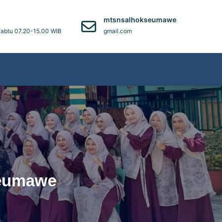
)
mtsnsalhokseumawe
abtu 07.20-15.00 WIB
gmail.com
eumawe