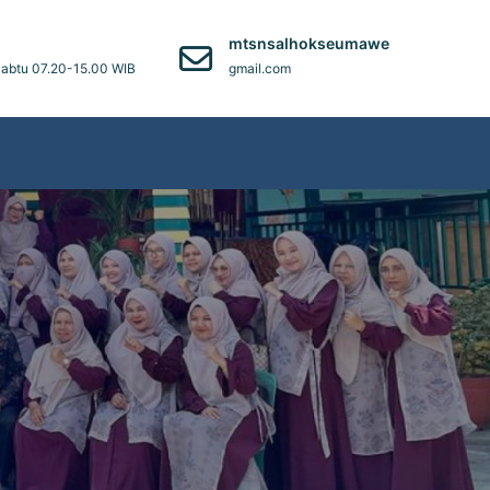
)
mtsnsalhokseumawe
abtu 07.20-15.00 WIB
gmail.com
h